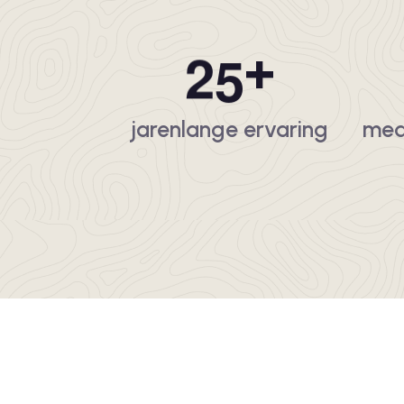
2
5
+
jarenlange ervaring
med