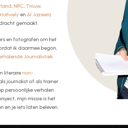
rland
,
NRC
,
Trouw
,
rratively
en
Al Jazeera
opdracht gemaakt.
vers en fotografen om het
oordat ik daarmee begon,
erhalende Journalistiek
.
 literaire
non-
ls journalist of als trainer
ep persoonlijke verhalen
oject, mijn missie is het
 en je iets laten beleven.