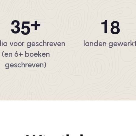
3
5
1
8
+
ia voor geschreven
landen gewerk
(en 6+ boeken
geschreven)