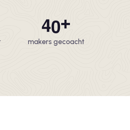
4
0
+
t
makers gecoacht