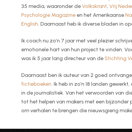
35 media, waaronder de
Volkskrant
,
Vrij Nede
Psychologie Magazine
en het Amerikaanse
Na
English
. Daarnaast heb ik diverse bladen in 
Ik coach nu zo’n 7 jaar met veel plezier schrij
emotionele hart van hun project te vinden. V
was ik 5 jaar lang directeur van de
Stichting V
Daarnaast ben ik auteur van 2 goed ontvangen
fictieboeken
. Ik heb in zo’n 18 landen gewerkt, a
in de journalistiek. Van het verwoorden van di
tot het helpen van makers met een bijzonder pr
om verhalen te brengen die nieuwsgierig maken