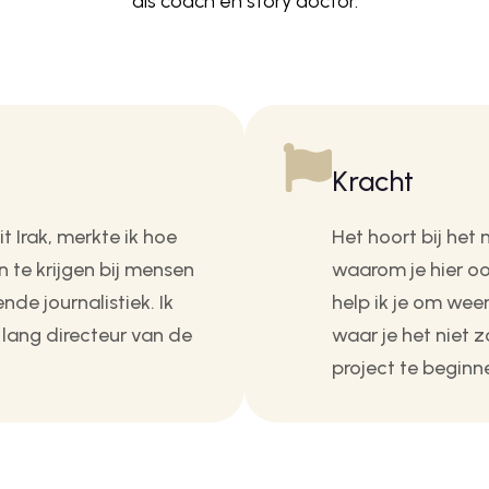
als coach en story doctor.
Kracht
t Irak, merkte ik hoe
Het hoort bij het
 te krijgen bij mensen
waarom je hier o
de journalistiek. Ik
help ik je om wee
 lang directeur van de
waar je het niet z
project te beginn