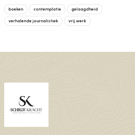
boeken
contemplatie
gelaagdheid
verhalende journalistiek
vrij werk