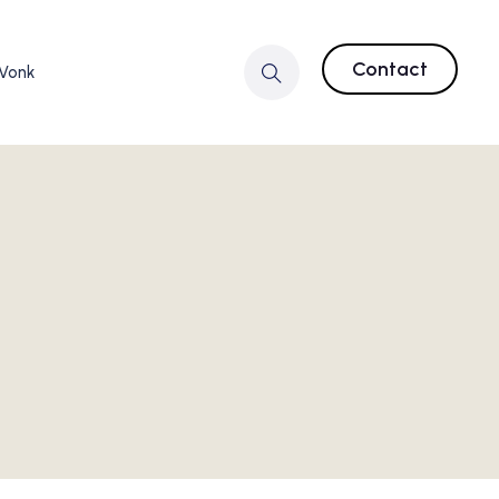
Contact
 Vonk
?