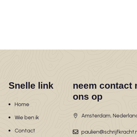
Snelle link
neem contact 
ons op
Home
Amsterdam, Nederlan
Wie ben ik
Contact
paulien@schrijfkracht.n