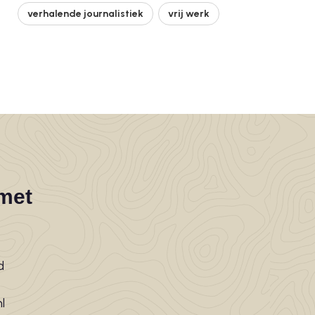
verhalende journalistiek
vrij werk
met
d
l