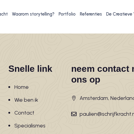
acht
Waarom storytelling?
Portfolio
Referenties
De Creatieve
Snelle link
neem contact 
ons op
Home
Amsterdam, Nederlan
Wie ben ik
Contact
paulien@schrijfkracht.n
Specialismes