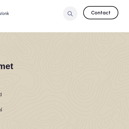
Contact
 Vonk
met
d
l